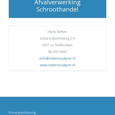
Afvalverwerking
Schroothandel
Henk Netten
Delta Industrieweg 2-4
3251 LX Stellendam
06-20313087
info@nettenoudijzer.nl
www.nettenoudijzer.nl
Privacyverklaring